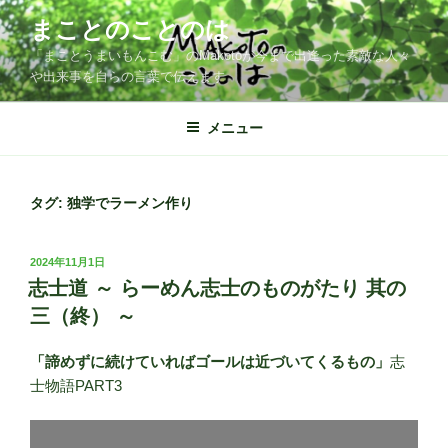
コ
まことのことのは
ン
「まことうまいもんこむ」のMakotoが今まで出逢った素敵な人々
テ
や出来事を自らの言葉で伝えます
ン
ツ
メニュー
へ
ス
キ
ッ
タグ:
独学でラーメン作り
プ
投
2024年11月1日
稿
志士道 ～ らーめん志士のものがたり 其の
日:
三（終） ～
「諦めずに続けていればゴールは近づいてくるもの」
志
士物語PART3