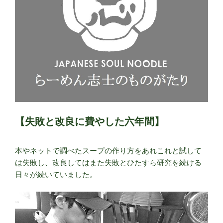
の
三
（終）
～”
の
【失敗と改良に費やした六年間】
本やネットで調べたスープの作り方をあれこれと試して
は失敗し、改良してはまた失敗とひたすら研究を続ける
日々が続いていました。