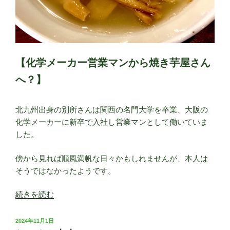
【化学メーカー営業マンから焼き芋屋さん
へ？】
北九州出身の別所さんは関西の名門大学を卒業、大阪の
化学メーカーに新卒で入社し営業マンとして働いていま
した。
傍から見れば順風満帆な日々かもしれませんが、本人は
そうではなかったようです。
“志
続きを読む
士
道
投
2024年11月1日
稿