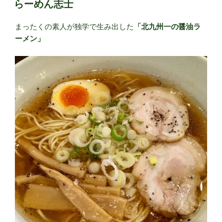
～
らーめん志士
日:
ら
ー
まったくの素人が独学で生み出した
「北九州一の醤油ラ
め
ーメン」
ん
志
士
の
も
の
が
た
り
其
の
一
～”
の