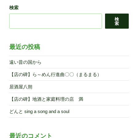
め
検索
ん
志
検
士”
索
の
最近の投稿
遠い昔の国から
【店の碑】ら～めん行進曲〇〇（まるまる）
居酒屋八朔
【店の碑】地酒と家庭料理の店 満
どんと sing a song and a soul
最近のコメント