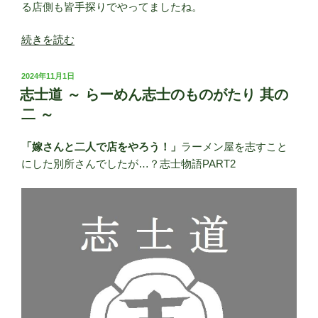
る店側も皆手探りでやってましたね。
“志
続きを読む
士
道
投
2024年11月1日
～
稿
志士道 ～ らーめん志士のものがたり 其の
日:
ら
二 ～
ー
め
「嫁さんと二人で店をやろう！」
ラーメン屋を志すこと
ん
にした別所さんでしたが…？志士物語PART2
志
士
の
も
の
が
た
り
其