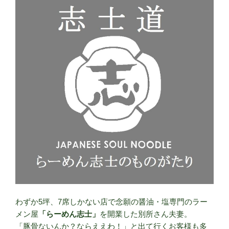
わずか5坪、7席しかない店で念願の醤油・塩専門のラー
メン屋
「らーめん志士」
を開業した別所さん夫妻。
「豚骨ないんか？ならええわ！」と出て行くお客様も多