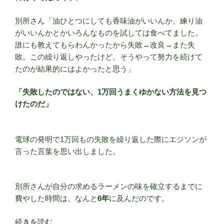
別所さん「油ひとつにしても香味油がいいんか、練り油
がいいんかとかいろんなものを試しては食べてました。
誰にも教えてもらわんかったから失敗→改良→また失
敗。この繰り返しやったけど、そうやって努力を続けて
たのが結果的にはよかったと思う」
「失敗したのではない、1万回うまくゆかない方法を見つ
けたのだ」
電球の発明で1万回もの失敗を繰り返した際にエジソンが
言った言葉を思い出しました。
別所さんが自分の求めるラーメンの味を確立するまでに
費やした時間は、なんと
6年
に及んだのです。
“志
続きを読む