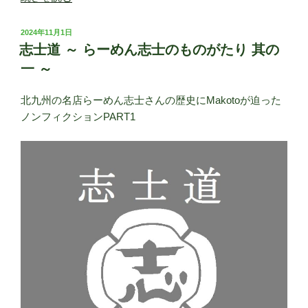
士
道
投
2024年11月1日
～
稿
志士道 ～ らーめん志士のものがたり 其の
日:
ら
一 ～
ー
め
北九州の名店らーめん志士さんの歴史にMakotoが迫った
ん
ノンフィクションPART1
志
士
の
も
の
が
た
り
其
の
二