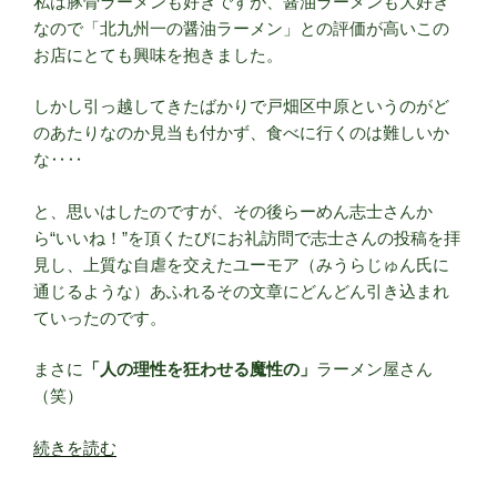
私は豚骨ラーメンも好きですが、醤油ラーメンも大好き
なので「北九州一の醤油ラーメン」との評価が高いこの
お店にとても興味を抱きました。
しかし引っ越してきたばかりで戸畑区中原というのがど
のあたりなのか見当も付かず、食べに行くのは難しいか
な‥‥
と、思いはしたのですが、その後らーめん志士さんか
ら“いいね！”を頂くたびにお礼訪問で志士さんの投稿を拝
見し、上質な自虐を交えたユーモア（みうらじゅん氏に
通じるような）あふれるその文章にどんどん引き込まれ
ていったのです。
まさに
「人の理性を狂わせる魔性の」
ラーメン屋さん
（笑）
“ら
続きを読む
ー