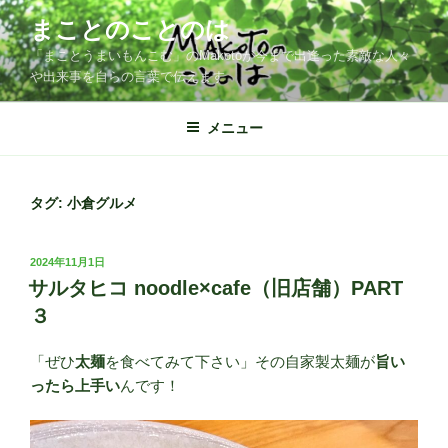
コ
まことのことのは
ン
「まことうまいもんこむ」のMakotoが今まで出逢った素敵な人々
テ
や出来事を自らの言葉で伝えます
ン
ツ
メニュー
へ
ス
キ
ッ
タグ:
小倉グルメ
プ
投
2024年11月1日
稿
サルタヒコ noodle×cafe（旧店舗）PART
日:
３
「ぜひ
太麺
を食べてみて下さい」その自家製太麺が
旨い
ったら上手い
んです！