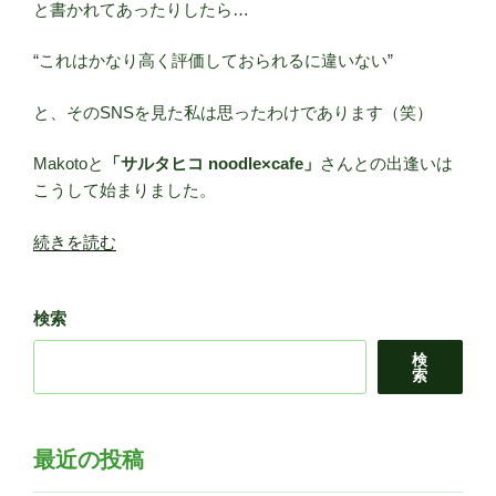
と書かれてあったりしたら…
“これはかなり高く評価しておられるに違いない”
と、そのSNSを見た私は思ったわけであります（笑）
Makotoと
「サルタヒコ noodle×cafe」
さんとの出逢いは
こうして始まりました。
“サ
続きを読む
ル
タ
検索
ヒ
コ
検
noodle×cafe（旧
索
店
舗）
PART1”
最近の投稿
の