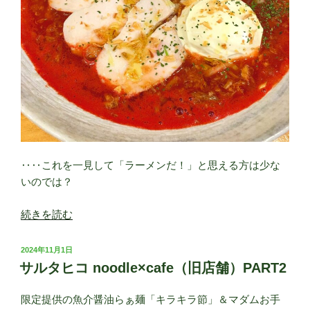
‥‥これを一見して「ラーメンだ！」と思える方は少な
いのでは？
“サ
続きを読む
ル
タ
投
2024年11月1日
ヒ
稿
サルタヒコ noodle×cafe（旧店舗）PART2
日:
コ
noodle×cafe（旧
限定提供の魚介醤油らぁ麺「キラキラ節」＆マダムお手