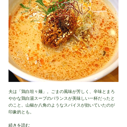
夫は「鶏白坦々麺」。ごまの風味が芳しく、辛味とまろ
やかな鶏白湯スープのバランスが美味しい一杯だったと
のこと。山椒か八角のようなスパイスが効いていたのが
印象的とも。
“サ
続きを読む