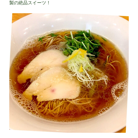
店
製の絶品スイーツ！
舗）
PART
３”
の