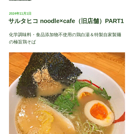
ル
タ
投
2024年11月1日
ヒ
稿
サルタヒコ noodle×cafe（旧店舗）PART1
日:
コ
noodle×cafe（旧
化学調味料・食品添加物不使用の鶏白湯＆特製自家製麺
店
の極旨鶏そば
舗）
PART2”
の