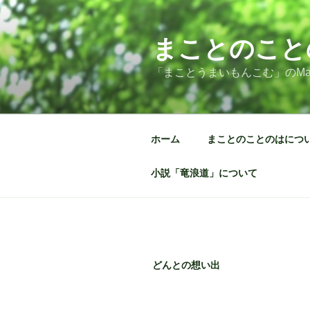
コ
ン
テ
まことのこと
ン
「まことうまいもんこむ」のMa
ツ
へ
ス
キ
ホーム
まことのことのはにつ
ッ
プ
小説「竜浪道」について
どんとの想い出