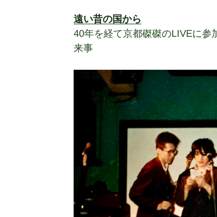
遠い昔の国から
40年を経て京都磔磔のLIVEに参
来事