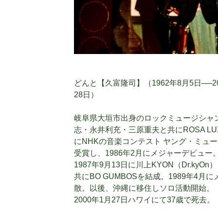
どんと【久富隆司】（1962年8月5日──2
28日）
岐阜県大垣市出身のロックミュージシャ
志・永井利充・三原重夫と共にROSA LUX
にNHKの音楽コンテスト ヤング・ミュ
受賞し、1986年2月にメジャーデビュー。
1987年9月13日に川上KYON（Dr.k
共にBO GUMBOSを結成。1989年4月
散。以後、沖縄に移住しソロ活動開始。
2000年1月27日ハワイにて37歳で死去。