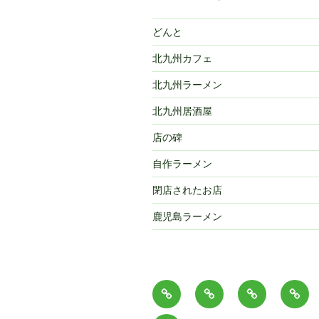
どんと
北九州カフェ
北九州ラーメン
北九州居酒屋
店の碑
自作ラーメン
閉店されたお店
鹿児島ラーメン
ホ
ま
Makoto
ら
ー
こ
プ
ー