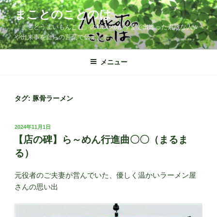
コ
まことのことのは
ン
「まことうまいもんこむ」のMakotoが今まで出逢った素敵な人々
テ
や出来事を自らの言葉で伝えます
ン
ツ
メニュー
へ
ス
キ
ッ
タグ:
豚骨ラーメン
プ
投
2024年11月1日
稿
【店の碑】ら～めん行進曲〇〇（まるま
日:
る）
元役者のご夫妻が営んでいた、優しく温かいラーメン屋
さんの思い出