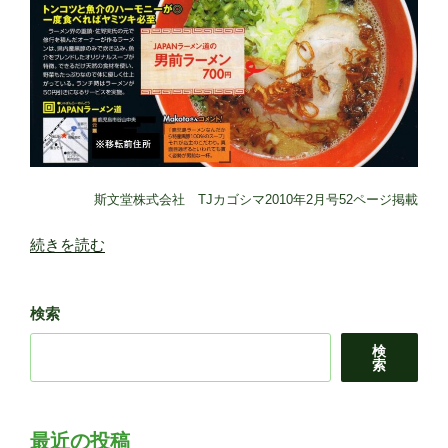
斯文堂株式会社 TJカゴシマ2010年2月号52ページ掲載
“JAPAN
続きを読む
ラ
ー
検索
メ
ン
検
道”
索
の
最近の投稿