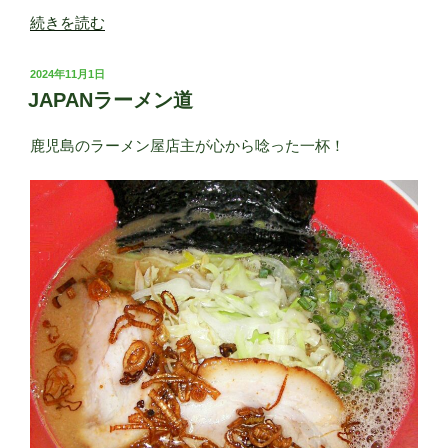
“【店
続きを読む
の
碑】
投
2024年11月1日
ら
稿
JAPANラーメン道
日:
～
め
鹿児島のラーメン屋店主が心から唸った一杯！
ん
行
進
曲
〇
〇
（ま
る
ま
る）”
の