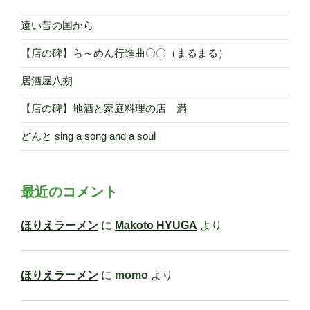
理
の
遠い昔の国から
店
【店の碑】ら～めん行進曲〇〇（まるまる）
満”
の
居酒屋八朔
【店の碑】地酒と家庭料理の店 満
どんと sing a song and a soul
最近のコメント
ほりえラーメン
に
Makoto HYUGA
より
ほりえラーメン
に
momo
より