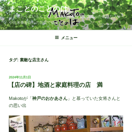
コ
まことのことのは
ン
「まことうまいもんこむ」のMakotoが今まで出逢った素敵な人々
テ
や出来事を自らの言葉で伝えます
ン
ツ
メニュー
へ
ス
キ
ッ
タグ:
素敵な店主さん
プ
投
2024年11月1日
稿
【店の碑】地酒と家庭料理の店 満
日:
Makotoが「
神戸のおかあさん
」と慕っていた女将さんと
の思い出