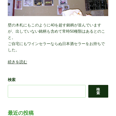
壁の木札にもこのように40を超す銘柄が並んでいます
が、出していない銘柄も含めて常時50種類はあるとのこ
と。
ご自宅にもワインセラーならぬ日本酒セラーをお持ちで
した。
“【店
続きを読む
の
碑】
検索
地
酒
検
と
索
家
庭
料
最近の投稿