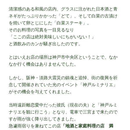
清潔感のある和風の店内、グラスに注がれた日本酒と青
ネギがたっぷりかかった「どて」、そして白菜の古漬け
を焼いて卵とじにした「白菜ステーキ」。
そのお料理の写真を一目見るなり
「ここの店は絶対美味しいにちがいない！」
と酒飲みのカンが騒ぎ出したのです。
とはいえお店の場所は神戸市中央区ということで、なか
なか行く機会はありませんでした。
しかし、阪神・淡路大震災の鎮魂と追悼、街の復興を祈
念して開催されていた光のイベント「神戸ルミナリエ」
がその機会を与えてくれました。
当時遠距離恋愛中だった彼氏（現在の夫）と「神戸ルミ
ナリエを観に行こう」となり、電車で三宮まで来たので
すが雨が強く降り出してきました。
急遽雨宿りを兼ねてこの店
「地酒と家庭料理の店 満