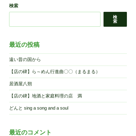
検索
ン
時
検
計
索
台”
の
最近の投稿
遠い昔の国から
【店の碑】ら～めん行進曲〇〇（まるまる）
居酒屋八朔
【店の碑】地酒と家庭料理の店 満
どんと sing a song and a soul
最近のコメント