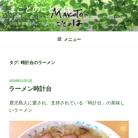
コ
まことのことのは
ン
「まことうまいもんこむ」のMakotoが今まで出逢った素敵な人々
テ
や出来事を自らの言葉で伝えます
ン
ツ
メニュー
へ
ス
キ
ッ
タグ:
時計台のラーメン
プ
投
2024年11月1日
稿
ラーメン時計台
日:
鹿児島人に愛され、支持されている「時計台」の美味し
いラーメン