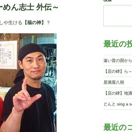
めん志士 外伝～
しや生ける
【福の神】
？
最近の
遠い昔の国か
【店の碑】ら
居酒屋八朔
【店の碑】地
どんと sing a so
最近の