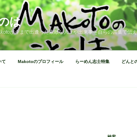
のは
kotoが今まで出逢った素敵な人々や出来事を自らの言葉で伝
いて
Makotoのプロフィール
らーめん志士特集
どんと
検索