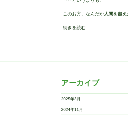
‥‥というよりも。
このお方、なんだか
人間を超え
“お
続きを読む
か
み
さ
ま
～
ら
ー
アーカイブ
め
ん
志
2025年3月
士
外
2024年11月
伝
～”