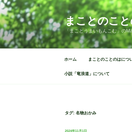
コ
ン
テ
まことのこと
ン
「まことうまいもんこむ」のMa
ツ
へ
ス
キ
ホーム
まことのことのはにつ
ッ
プ
小説「竜浪道」について
タグ:
名物おかみ
投
2024年11月1日