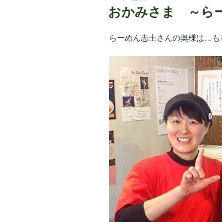
稿
おかみさま ～らー
日:
らーめん志士さんの奥様は…も