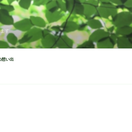
えます
の想い出