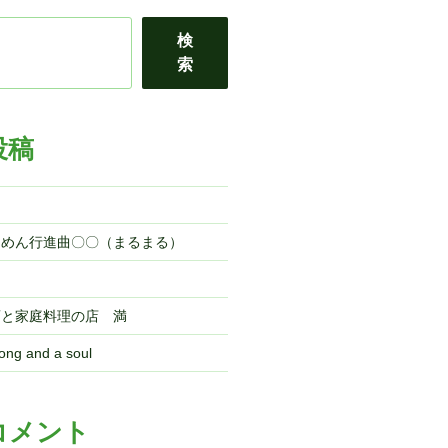
検
索
投稿
ら
～めん行進曲〇〇（まるまる）
酒と家庭料理の店 満
ng and a soul
コメント